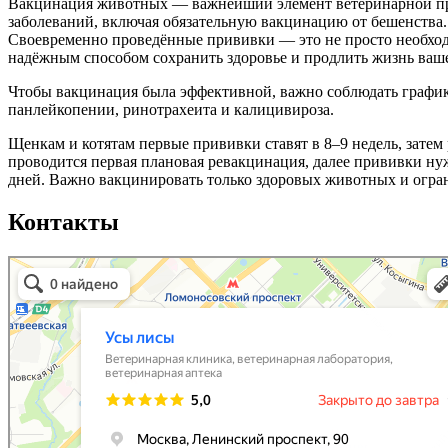
Вакцинация животных — важнейший элемент ветеринарной пра
заболеваний, включая обязательную вакцинацию от бешенства.
Своевременно проведённые прививки — это не просто необходи
надёжным способом сохранить здоровье и продлить жизнь ваш
Чтобы вакцинация была эффективной, важно соблюдать график 
панлейкопении, ринотрахеита и калицивироза.
Щенкам и котятам первые прививки ставят в 8–9 недель, затем 
проводится первая плановая ревакцинация, далее прививки н
дней. Важно вакцинировать только здоровых животных и огран
Контакты
Усы Лисы
Ветеринарная клиника в Москве
Ветеринарная аптека в Москве