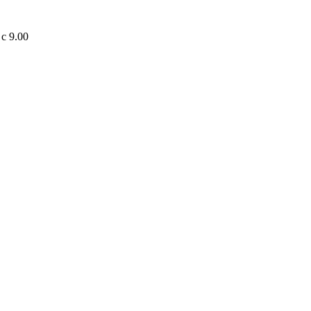
Записаться на
с 9.00
прием